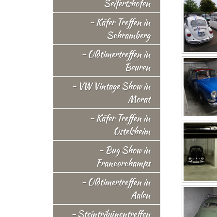
Seifertshofen
- Käfer Treffen in
Schramberg
- Oldtimertreffen in
Beuren
- VW Vintage Show in
Morat
- Käfer Treffen in
Ostelsheim
- Bug Show in
Francorchamps
- Oldtimertreffen in
Aalen
- Steintribünentreffen