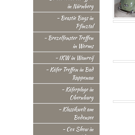
in Nürnberg
- Beastie Bugs in
Pfinztal
- Brezelfenster Treffen
in Worms
- IKW in Wanroij
- Käfer Treffen in Bad
Rappenau
- Käferplage in
Obernburg
- Klassikwelt am
Bodensee
- Cox Show in