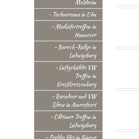
Molsheim
- Technorama in Ulm
- Maikäfertreffen in
Hannover
- Barock-Rallye in
Ludwigsburg
- Luftgekühlte VW
Treffen in
Großkrotzenburg
- Barndoor and VW
Show in Amersfoort
- Oldtimer Treffen in
Ludwigsburg
- Freddy files in Ninove