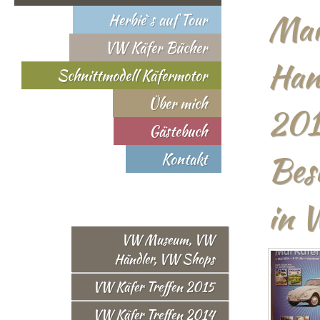
Mai
Herbie`s auf Tour
VW Käfer Bücher
Han
Schnittmodell Käfermotor
Über mich
201
Gästebuch
Bes
Kontakt
in 
VW Museum, VW
Händler, VW Shops
VW Käfer Treffen 2015
VW Käfer Treffen 2014