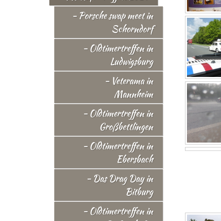
- Porsche swap meet in
Schorndorf
- Oldtimertreffen in
Ludwigsburg
- Veterama in
Mannheim
- Oldtimertreffen in
Großbettlingen
- Oldtimertreffen in
Ebersbach
- Das Drag Day in
Bitburg
- Oldtimertreffen in