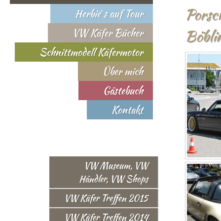
Porsc
Herbie`s auf Tour
Böbli
VW Käfer Bücher
Schnittmodell Käfermotor
Über mich
Gästebuch
Kontakt
VW Museum, VW
Händler, VW Shops
VW Käfer Treffen 2015
VW Käfer Treffen 2014