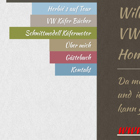
Wil
Herbie`s auf Tour
VW Käfer Bücher
VW 
Schnittmodell Käfermotor
Über mich
Hom
Gästebuch
Kontakt
Da me
und ic
kann g
www