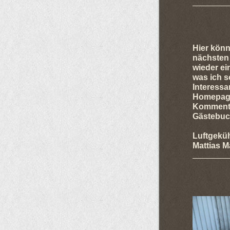
Hier könn
nächsten
wieder ei
was ich 
Interessa
Homepage 
Kommentar
Gästebuch
Luftgekü
Mattias M