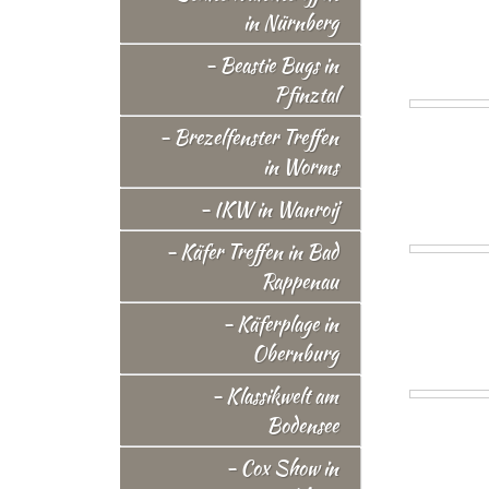
in Nürnberg
- Beastie Bugs in
Pfinztal
- Brezelfenster Treffen
in Worms
- IKW in Wanroij
- Käfer Treffen in Bad
Rappenau
- Käferplage in
Obernburg
- Klassikwelt am
Bodensee
- Cox Show in