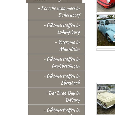
- Porsche swap meet in
Schorndorf
- Oldtimertreffen in
Ludwigsburg
- Veterama in
Mannheim
- Oldtimertreffen in
Großbettlingen
- Oldtimertreffen in
Ebersbach
- Das Drag Day in
Bitburg
- Oldtimertreffen in