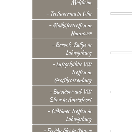
Molsheim
- Technorama in Ulm
- Maikäfertreffen in
Hannover
- Barock-Rallye in
Ludwigsburg
- Luftgekühlte VW
Treffen in
Großkrotzenburg
- Barndoor and VW
Show in Amersfoort
- Oldtimer Treffen in
Ludwigsburg
- Freddy files in Ninove