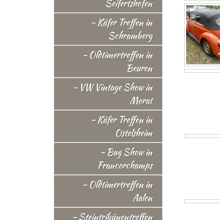
Seifertshofen
- Käfer Treffen in
Schramberg
- Oldtimertreffen in
Beuren
- VW Vintage Show in
Morat
- Käfer Treffen in
Ostelsheim
- Bug Show in
Francorchamps
- Oldtimertreffen in
Aalen
- Steintribünentreffen