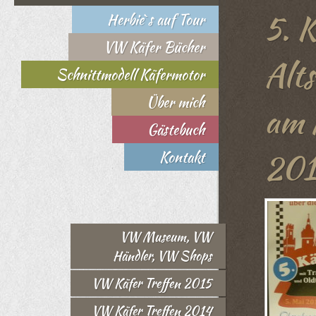
5. K
Herbie`s auf Tour
VW Käfer Bücher
Alt
Schnittmodell Käfermotor
Über mich
am 
Gästebuch
20
Kontakt
VW Museum, VW
Händler, VW Shops
VW Käfer Treffen 2015
VW Käfer Treffen 2014