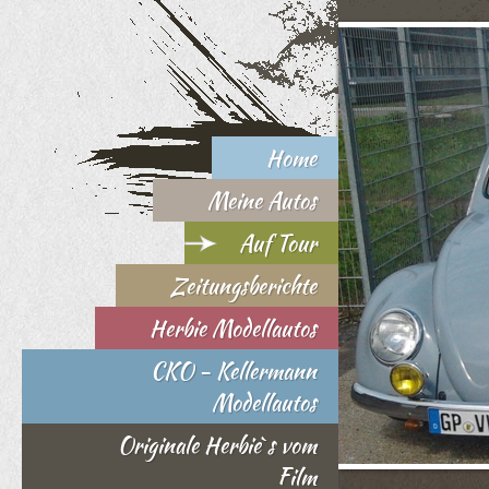
Home
Meine Autos
Auf Tour
Zeitungsberichte
Herbie Modellautos
CKO - Kellermann
Modellautos
Originale Herbie`s vom
Film