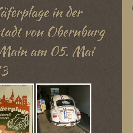
äferplage in der
stadt von Obernburg
Main am 05. Mai
13