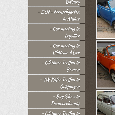
Bitburg
- ZDF- Fernsehgarten
in Mainz
- Cox meeting in
Leyviller
- Cox meeting in
Chàteau-d'Oex
- Oldtimer Treffen in
Beuren
- VW Käfer Treffen in
Göppingen
- Bug Show in
Francorchamps
- Oldtimer Treffen in