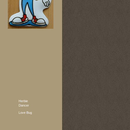
Herbie
Dancer
Love Bug