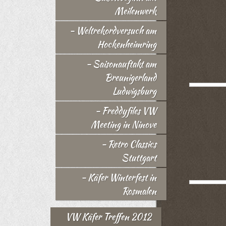
Meilenwerk
- Weltrekordversuch am
Hockenheimring
- Saisonauftakt am
Breunigerland
Ludwigsburg
- Freddyfiles VW
Meeting in Ninove
- Retro Classics
Stuttgart
- Käfer Winterfest in
Rosmalen
VW Käfer Treffen 2012