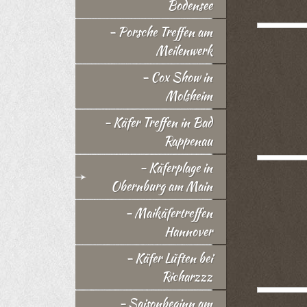
Bodensee
- Porsche Treffen am
Meilenwerk
- Cox Show in
Molsheim
- Käfer Treffen in Bad
Rappenau
- Käferplage in
Obernburg am Main
- Maikäfertreffen
Hannover
- Käfer Lüften bei
Richarzzz
- Saisonbeginn am