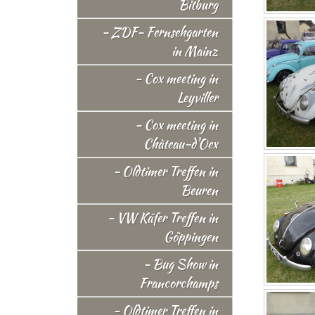
Bitburg
- ZDF- Fernsehgarten
in Mainz
- Cox meeting in
Leyviller
- Cox meeting in
Chàteau-d'Oex
- Oldtimer Treffen in
Beuren
- VW Käfer Treffen in
Göppingen
- Bug Show in
Francorchamps
- Oldtimer Treffen in