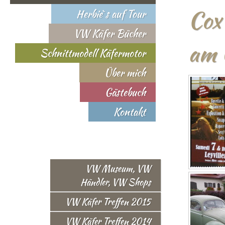
Cox 
Herbie`s auf Tour
VW Käfer Bücher
am 
Schnittmodell Käfermotor
Über mich
Gästebuch
Kontakt
VW Museum, VW
Händler, VW Shops
VW Käfer Treffen 2015
VW Käfer Treffen 2014