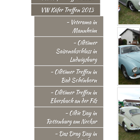
VW Käfer Treffen 2013
- Veterama in
Mannheim
- Oldtimer
Saisonabschluss in
Ludwigsburg
- Oldtimer Treffen in
Bad Schönborn
- Oldtimer Treffen in
Ebersbach an der Fils
- Oldie Day in
Rottenburg am Neckar
- Das Drag Day in