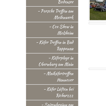
Bodensee
- Porsche Treffen am
Meilenwerk
- Cox Show in
Molsheim
- Käfer Treffen in Bad
Rappenau
- Käferplage in
Obernburg am Main
- Maikäfertreffen
Hannover
- Käfer Lüften bei
Richarzzz
- Saisonbeginn am