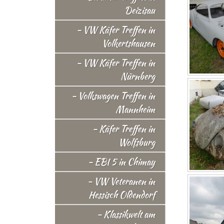
Deizisau
- VW Käfer Treffen in
Volkertshausen
- VW Käfer Treffen in
Nürnberg
- Volkswagen Treffen in
Mannheim
- Käfer Treffen in
Wolfsburg
- EBI 5 in Chimay
- VW Veteranen in
Hessisch Oldendorf
- Klassikwelt am