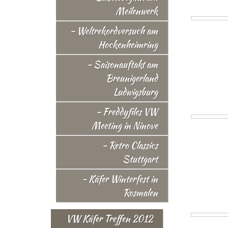
Meilenwerk
- Weltrekordversuch am
Hockenheimring
- Saisonauftakt am
Breunigerland
Ludwigsburg
- Freddyfiles VW
Meeting in Ninove
- Retro Classics
Stuttgart
- Käfer Winterfest in
Rosmalen
VW Käfer Treffen 2012