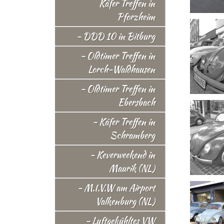
Käfer Treffen in
Pforzheim
- DDD 10 in Bitburg
- Oldtimer Treffen in
Lorch-Waldhausen
- Oldtimer Treffen in
Ebersbach
- Käfer Treffen in
Schramberg
- Keverweekend in
Maurik (NL)
- M.I.V.W am Airport
Valkenburg (NL)
- Luftgekühltes VW