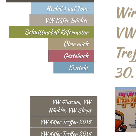
Wir
Herbie`s auf Tour
VW Käfer Bücher
VW 
Schnittmodell Käfermotor
Über mich
Tre
Gästebuch
30.
Kontakt
VW Museum, VW
Händler, VW Shops
VW Käfer Treffen 2015
VW Käfer Treffen 2014