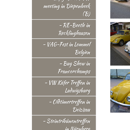
meeting in Diepenbeek
(B)
- RE-Beetle in
Recklinghausen
- VAG-Fest in Lommel
Belgien
- Bug Show in
Francorchamps
- VW Käfer Treffen in
Ludwigsburg
- Oldtimertreffen in
Deizisau
- Steintribünentreffen
in Nürnberg