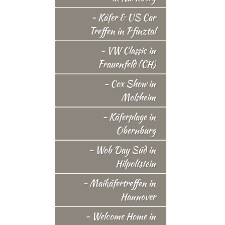
- Käfer & US Car
Treffen in Pfinztal
- VW Classic in
Frauenfeld (CH)
- Cox Show in
Molsheim
- Käferplage in
Obernburg
- Wob Day Süd in
Hilpoltstein
- Maikäfertreffen in
Hannover
- Welcome Home in