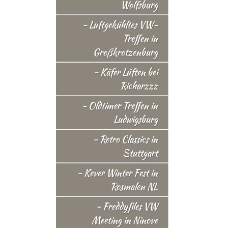
Wolfsburg
- Luftgekühltes VW-
Treffen in
Großkrotzenburg
- Käfer Lüften bei
Richarzzz
- Oldtimer Treffen in
Ludwigsburg
- Retro Classics in
Stuttgart
- Kever Winter Fest in
Rosmalen NL
- Freddyfiles VW
Meeting in Ninove