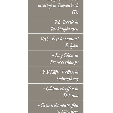
meeting in Diepenbeek
(B)
- RE-Beetle in
Recklinghausen
- VAG-Fest in Lommel
Belgien
- Bug Show in
Francorchamps
- VW Käfer Treffen in
Ludwigsburg
- Oldtimertreffen in
Deizisau
- Steintribünentreffen
in Nürnberg