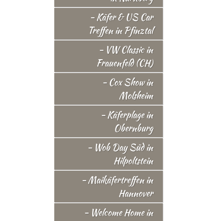
- Käfer & US Car
Treffen in Pfinztal
- VW Classic in
Frauenfeld (CH)
- Cox Show in
Molsheim
- Käferplage in
Obernburg
- Wob Day Süd in
Hilpoltstein
- Maikäfertreffen in
Hannover
- Welcome Home in