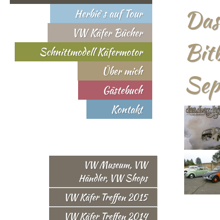
Das
Herbie`s auf Tour
VW Käfer Bücher
Bit
Schnittmodell Käfermotor
Über mich
Sep
Gästebuch
Kontakt
VW Museum, VW
Händler, VW Shops
VW Käfer Treffen 2015
VW Käfer Treffen 2014