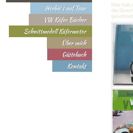
Hier hab 
Herbie`s auf Tour
die Gesch
geschrie
VW Käfer Bücher
Schnittmodell Käfermotor
Über mich
Gästebuch
Kontakt