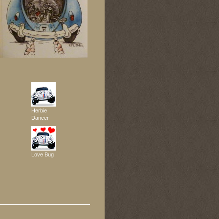
Herbie
Dancer
Love Bug