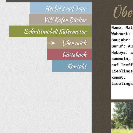
Übe
Herbie`s auf Tour
VW Käfer Bücher
Name: Mat
Schnittmodell Käfermotor
Wohnort: 
Baujahr: 
Über mich
Beruf: Au
Gästebuch
Hobbys: a
sammeln, 
Kontakt
auf Treff
Lieblings
kommt.
Lieblings