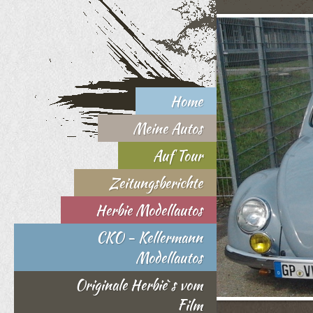
Home
Meine Autos
Auf Tour
Zeitungsberichte
Herbie Modellautos
CKO - Kellermann
Modellautos
Originale Herbie`s vom
Film